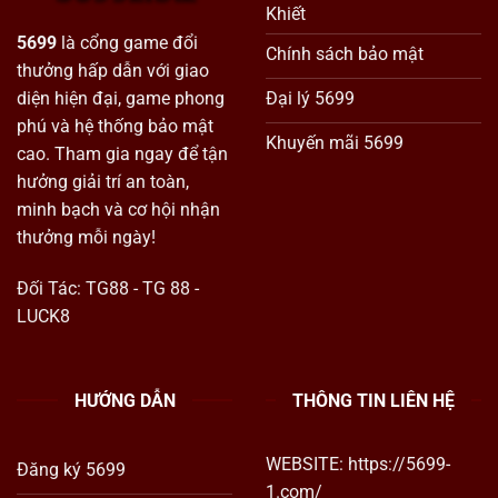
Thủ
Khiết
5699
là cổng game đổi
Chính sách bảo mật
thưởng hấp dẫn với giao
Đại lý 5699
diện hiện đại, game phong
phú và hệ thống bảo mật
Khuyến mãi 5699
cao. Tham gia ngay để tận
hưởng giải trí an toàn,
minh bạch và cơ hội nhận
thưởng mỗi ngày!
Đối Tác:
TG88
-
TG 88
-
LUCK8
HƯỚNG DẪN
THÔNG TIN LIÊN HỆ
WEBSITE:
https://5699-
Đăng ký 5699
1.com/