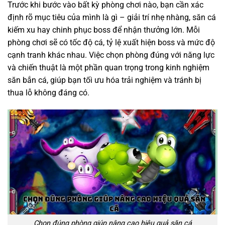
Trước khi bước vào bất kỳ phòng chơi nào, bạn cần xác
định rõ mục tiêu của mình là gì – giải trí nhẹ nhàng, săn cá
kiếm xu hay chinh phục boss để nhận thưởng lớn. Mỗi
phòng chơi sẽ có tốc độ cá, tỷ lệ xuất hiện boss và mức độ
cạnh tranh khác nhau. Việc chọn phòng đúng với năng lực
và chiến thuật là một phần quan trọng trong
kinh nghiệm
săn bắn cá
, giúp bạn tối ưu hóa trải nghiệm và tránh bị
thua lỗ không đáng có.
Chọn đúng phòng giúp nâng cao hiệu quả săn cá