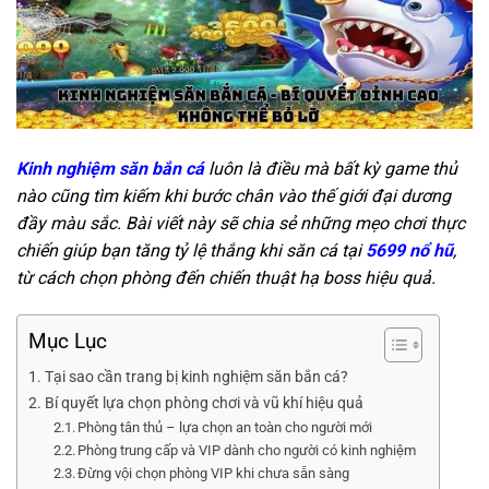
Kinh nghiệm săn bắn cá
luôn là điều mà bất kỳ game thủ
nào cũng tìm kiếm khi bước chân vào thế giới đại dương
đầy màu sắc. Bài viết này sẽ chia sẻ những mẹo chơi thực
chiến giúp bạn tăng tỷ lệ thắng khi săn cá tại
5699 nổ hũ
,
từ cách chọn phòng đến chiến thuật hạ boss hiệu quả.
Mục Lục
Tại sao cần trang bị kinh nghiệm săn bắn cá?
Bí quyết lựa chọn phòng chơi và vũ khí hiệu quả
Phòng tân thủ – lựa chọn an toàn cho người mới
Phòng trung cấp và VIP dành cho người có kinh nghiệm
Đừng vội chọn phòng VIP khi chưa sẵn sàng