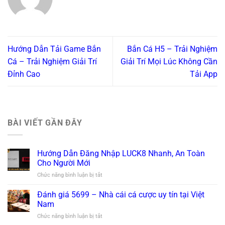
Hướng Dẫn Tải Game Bắn
Bắn Cá H5 – Trải Nghiệm
Cá – Trải Nghiệm Giải Trí
Giải Trí Mọi Lúc Không Cần
Đỉnh Cao
Tải App
BÀI VIẾT GẦN ĐÂY
Hướng Dẫn Đăng Nhập LUCK8 Nhanh, An Toàn
Cho Người Mới
ở
Chức năng bình luận bị tắt
Hướng
Dẫn
Đánh giá 5699 – Nhà cái cá cược uy tín tại Việt
Đăng
Nam
Nhập
ở
Chức năng bình luận bị tắt
LUCK8
Đánh