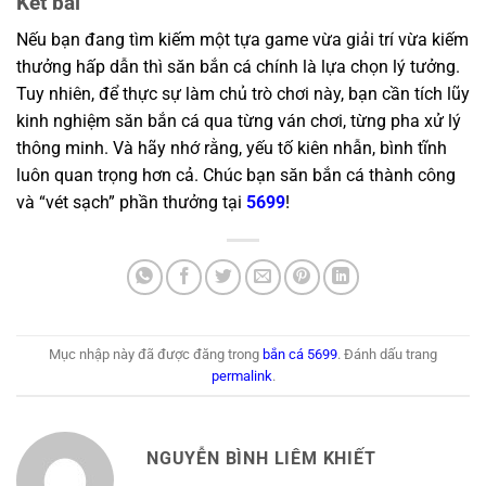
Kết bài
Nếu bạn đang tìm kiếm một tựa game vừa giải trí vừa kiếm
thưởng hấp dẫn thì săn bắn cá chính là lựa chọn lý tưởng.
Tuy nhiên, để thực sự làm chủ trò chơi này, bạn cần tích lũy
kinh nghiệm săn bắn cá
qua từng ván chơi, từng pha xử lý
thông minh. Và hãy nhớ rằng, yếu tố kiên nhẫn, bình tĩnh
luôn quan trọng hơn cả. Chúc bạn săn bắn cá thành công
và “vét sạch” phần thưởng tại
5699
!
Mục nhập này đã được đăng trong
bắn cá 5699
. Đánh dấu trang
permalink
.
NGUYỄN BÌNH LIÊM KHIẾT