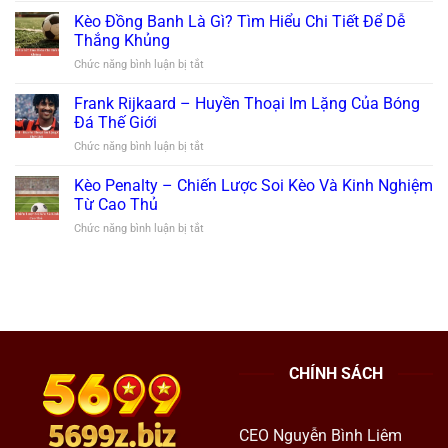
Nhanh,
giá
Kèo Đồng Banh Là Gì? Tìm Hiểu Chi Tiết Để Dễ
An
5699
Toàn
Thắng Khủng
–
Cho
ở
Chức năng bình luận bị tắt
Nhà
Người
Kèo
cái
Mới
Đồng
Frank Rijkaard – Huyền Thoại Im Lặng Của Bóng
cá
Banh
cược
Đá Thế Giới
Là
uy
ở
Chức năng bình luận bị tắt
Gì?
tín
Frank
Tìm
tại
Rijkaard
Kèo Penalty – Chiến Lược Soi Kèo Và Kinh Nghiệm
Hiểu
Việt
–
Chi
Từ Cao Thủ
Nam
Huyền
Tiết
ở
Chức năng bình luận bị tắt
Thoại
Để
Kèo
Im
Dễ
Penalty
Lặng
Thắng
–
Của
Khủng
Chiến
Bóng
Lược
Đá
Soi
Thế
Kèo
Giới
Và
CHÍNH SÁCH
Kinh
Nghiệm
Từ
Cao
CEO Nguyễn Bình Liêm