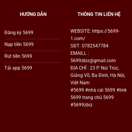
HƯỚNG DẪN
THÔNG TIN LIÊN HỆ
WEBSITE:
https://5699-
Đăng ký 5699
1.com/
Nạp tiền 5699
SĐT: 0782547784
EMAILL :
Rút tiền 5699
5699zbiz@gmail.com
Tải app 5699
ĐỊA CHỈ : 23 P. Núi Trúc,
Giảng Võ, Ba Đình, Hà Nội,
Việt Nam
#5699 #nhà cái 5699 #link
5699 trang chủ 5699
#5699zbiz