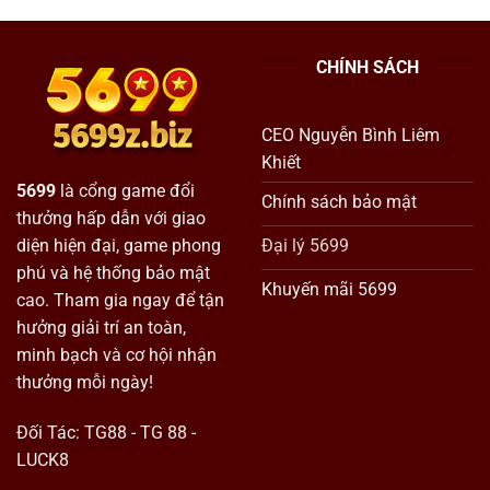
CHÍNH SÁCH
CEO Nguyễn Bình Liêm
Khiết
5699
là cổng game đổi
Chính sách bảo mật
thưởng hấp dẫn với giao
Đại lý 5699
diện hiện đại, game phong
phú và hệ thống bảo mật
Khuyến mãi 5699
cao. Tham gia ngay để tận
hưởng giải trí an toàn,
minh bạch và cơ hội nhận
thưởng mỗi ngày!
Đối Tác:
TG88
-
TG 88
-
LUCK8