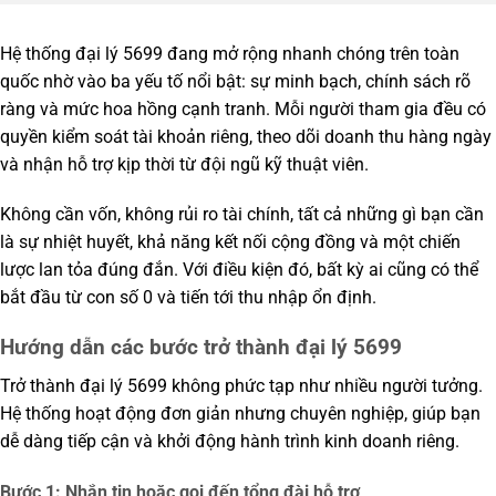
Hệ thống
đại lý 5699
đang mở rộng nhanh chóng trên toàn
quốc nhờ vào ba yếu tố nổi bật: sự minh bạch, chính sách rõ
ràng và mức hoa hồng cạnh tranh. Mỗi người tham gia đều có
quyền kiểm soát tài khoản riêng, theo dõi doanh thu hàng ngày
và nhận hỗ trợ kịp thời từ đội ngũ kỹ thuật viên.
Không cần vốn, không rủi ro tài chính, tất cả những gì bạn cần
là sự nhiệt huyết, khả năng kết nối cộng đồng và một chiến
lược lan tỏa đúng đắn. Với điều kiện đó, bất kỳ ai cũng có thể
bắt đầu từ con số 0 và tiến tới thu nhập ổn định.
Hướng dẫn các bước trở thành đại lý 5699
Trở thành
đại lý 5699
không phức tạp như nhiều người tưởng.
Hệ thống hoạt động đơn giản nhưng chuyên nghiệp, giúp bạn
dễ dàng tiếp cận và khởi động hành trình kinh doanh riêng.
Bước 1: Nhắn tin hoặc gọi đến tổng đài hỗ trợ