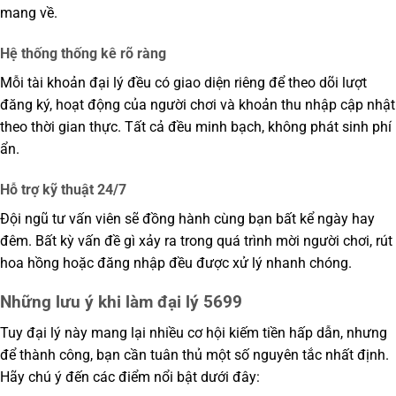
mang về.
Hệ thống thống kê rõ ràng
Mỗi tài khoản đại lý đều có giao diện riêng để theo dõi lượt
đăng ký, hoạt động của người chơi và khoản thu nhập cập nhật
theo thời gian thực. Tất cả đều minh bạch, không phát sinh phí
ẩn.
Hỗ trợ kỹ thuật 24/7
Đội ngũ tư vấn viên sẽ đồng hành cùng bạn bất kể ngày hay
đêm. Bất kỳ vấn đề gì xảy ra trong quá trình mời người chơi, rút
hoa hồng hoặc đăng nhập đều được xử lý nhanh chóng.
Những lưu ý khi làm đại lý 5699
Tuy đại lý này mang lại nhiều cơ hội kiếm tiền hấp dẫn, nhưng
để thành công, bạn cần tuân thủ một số nguyên tắc nhất định.
Hãy chú ý đến các điểm nổi bật dưới đây
: