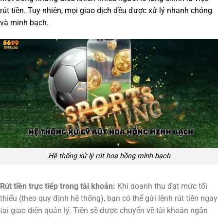
rút tiền. Tuy nhiên, mọi giao dịch đều được xử lý nhanh chóng
và minh bạch.
Hệ thống xử lý rút hoa hồng minh bạch
Rút tiền trực tiếp trong tài khoản:
Khi doanh thu đạt mức tối
thiểu (theo quy định hệ thống), bạn có thể gửi lệnh rút tiền ngay
tại giao diện quản lý. Tiền sẽ được chuyển về tài khoản ngân