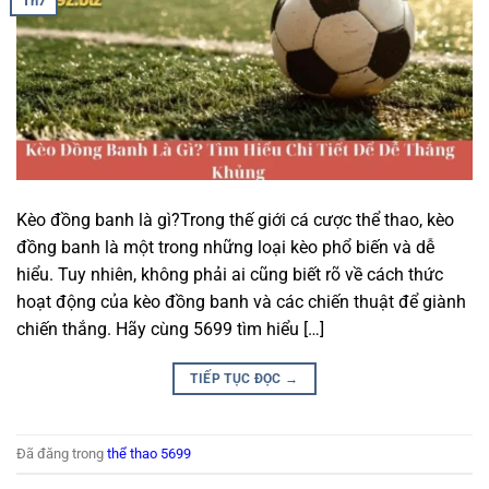
Th7
Kèo đồng banh là gì?Trong thế giới cá cược thể thao, kèo
đồng banh là một trong những loại kèo phổ biến và dễ
hiểu. Tuy nhiên, không phải ai cũng biết rõ về cách thức
hoạt động của kèo đồng banh và các chiến thuật để giành
chiến thắng. Hãy cùng 5699 tìm hiểu […]
TIẾP TỤC ĐỌC
→
Đã đăng trong
thể thao 5699