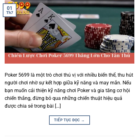
01
Th7
Poker 5699 là một trò chơi thú vị với nhiều biến thể, thu hút
người chơi nhờ sự kết hợp giữa kỹ năng và may mắn. Nếu
bạn muốn cải thiện kỹ năng chơi Poker và gia tăng cơ hội
chiến thắng, đừng bỏ qua những chiến thuật hiệu quả
được chia sẻ trong bài […]
TIẾP TỤC ĐỌC
→