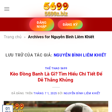
Chuyển
đến
nội
dung
ĐĂNG
ĐĂNG KÝ
NHẬP
Trang chủ
»
Archives for Nguyễn Bình Liêm Khiết
LƯU TRỮ CỦA TÁC GIẢ:
NGUYỄN BÌNH LIÊM KHIẾT
THỂ THAO 5699
Kèo Đồng Banh Là Gì? Tìm Hiểu Chi Tiết Để
Dễ Thắng Khủng
ĐÃ ĐĂNG TRÊN
THÁNG 7 1, 2025
BỞI
NGUYỄN BÌNH LIÊM KHIẾT
01