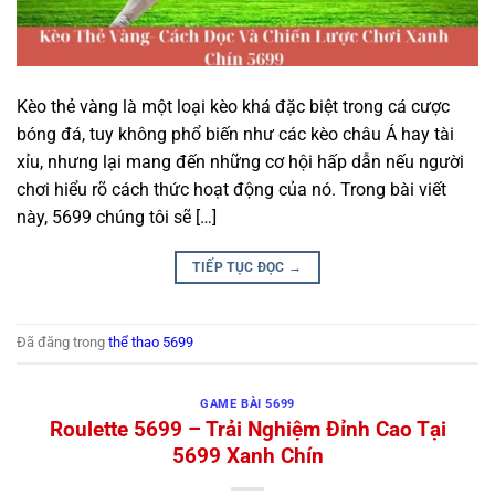
Kèo thẻ vàng là một loại kèo khá đặc biệt trong cá cược
bóng đá, tuy không phổ biến như các kèo châu Á hay tài
xỉu, nhưng lại mang đến những cơ hội hấp dẫn nếu người
chơi hiểu rõ cách thức hoạt động của nó. Trong bài viết
này, 5699 chúng tôi sẽ […]
TIẾP TỤC ĐỌC
→
Đã đăng trong
thể thao 5699
GAME BÀI 5699
Roulette 5699 – Trải Nghiệm Đỉnh Cao Tại
5699 Xanh Chín