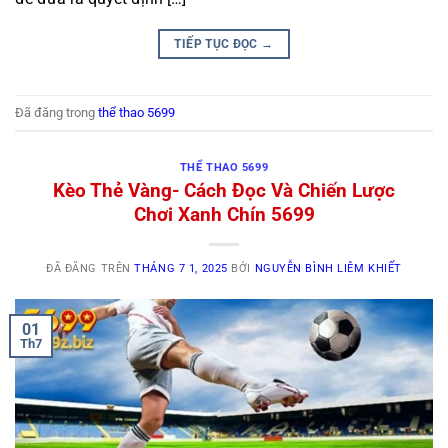
TIẾP TỤC ĐỌC
→
Đã đăng trong
thể thao 5699
THỂ THAO 5699
Kèo Thẻ Vàng- Cách Đọc Và Chiến Lược
Chơi Xanh Chín 5699
ĐÃ ĐĂNG TRÊN
THÁNG 7 1, 2025
BỞI
NGUYỄN BÌNH LIÊM KHIẾT
01
Th7