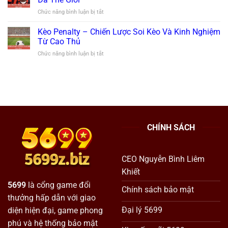
Là
uy
ở
Chức năng bình luận bị tắt
Gì?
tín
Frank
Tìm
tại
Rijkaard
Kèo Penalty – Chiến Lược Soi Kèo Và Kinh Nghiệm
Hiểu
Việt
–
Chi
Từ Cao Thủ
Nam
Huyền
Tiết
ở
Chức năng bình luận bị tắt
Thoại
Để
Kèo
Im
Dễ
Penalty
Lặng
Thắng
–
Của
Khủng
Chiến
Bóng
Lược
Đá
Soi
Thế
Kèo
Giới
Và
CHÍNH SÁCH
Kinh
Nghiệm
Từ
Cao
CEO Nguyễn Bình Liêm
Thủ
Khiết
5699
là cổng game đổi
Chính sách bảo mật
thưởng hấp dẫn với giao
Đại lý 5699
diện hiện đại, game phong
phú và hệ thống bảo mật