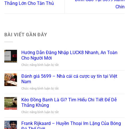
Thắng Lớn Cho Tân Thủ
Chín
BÀI VIẾT GẦN ĐÂY
Hướng Dẫn Đăng Nhập LUCK8 Nhanh, An Toàn
Cho Người Mới
ở
Chức năng bình luận bị tắt
Hướng
Dẫn
Đánh giá 5699 – Nhà cái cá cược uy tín tại Việt
Đăng
Nam
Nhập
ở
Chức năng bình luận bị tắt
LUCK8
Đánh
Nhanh,
giá
Kèo Đồng Banh Là Gì? Tìm Hiểu Chi Tiết Để Dễ
An
5699
Toàn
Thắng Khủng
–
Cho
ở
Chức năng bình luận bị tắt
Nhà
Người
Kèo
cái
Mới
Đồng
Frank Rijkaard – Huyền Thoại Im Lặng Của Bóng
cá
Banh
cược
Đá Thế Giới